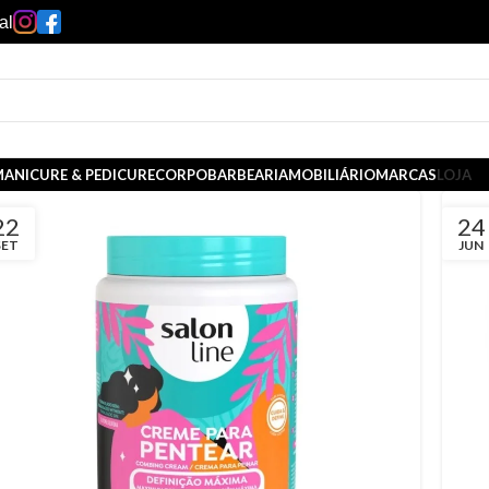
al
ANICURE & PEDICURE
CORPO
BARBEARIA
MOBILIÁRIO
MARCAS
LOJA
22
24
SET
JUN