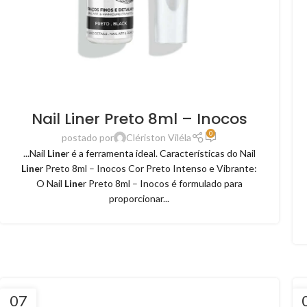
Nail Liner Preto 8ml – Inocos
0
postado por
Clériston Viléla
...Nail
Line
r é a ferramenta ideal. Características do Nail
Line
r Preto 8ml – Inocos Cor Preto Intenso e Vibrante:
O Nail
Line
r Preto 8ml – Inocos é formulado para
proporcionar...
07