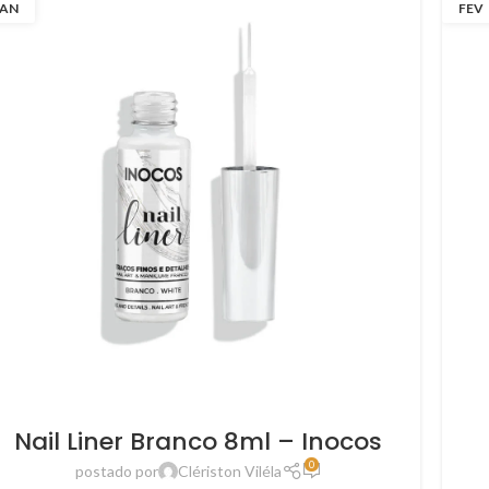
JAN
FEV
Nail Liner Branco 8ml – Inocos
0
postado por
Clériston Viléla