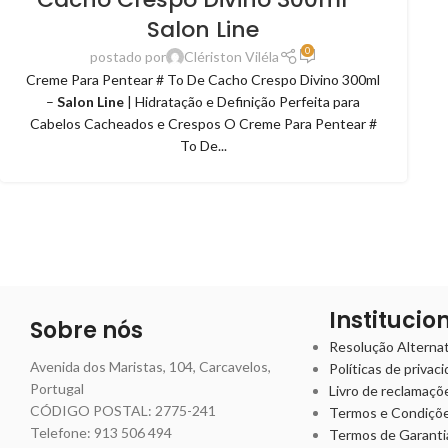
Salon Line
0
postado por
Clériston Viléla
Creme Para Pentear # To De Cacho Crespo Divino 300ml
–
Salon Line
| Hidratação e Definição Perfeita para
Cabelos Cacheados e Crespos O Creme Para Pentear #
To De...
Institucio
Sobre nós
Resolução Alternati
Avenida dos Maristas, 104, Carcavelos,
Políticas de privac
Portugal
Livro de reclamaçõ
CÓDIGO POSTAL: 2775-241
Termos e Condiçõ
Telefone:
913 506 494
Termos de Garanti