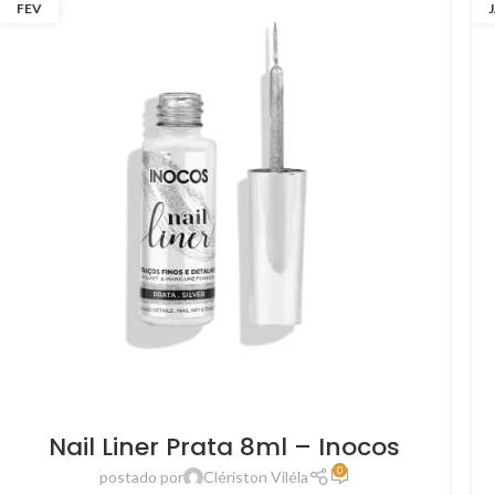
FEV
Nail Liner Prata 8ml – Inocos
0
postado por
Clériston Viléla