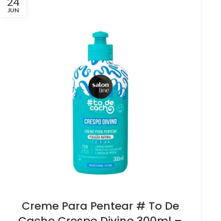
24
JUN
Creme Para Pentear # To De
Cacho Crespo Divino 300ml –