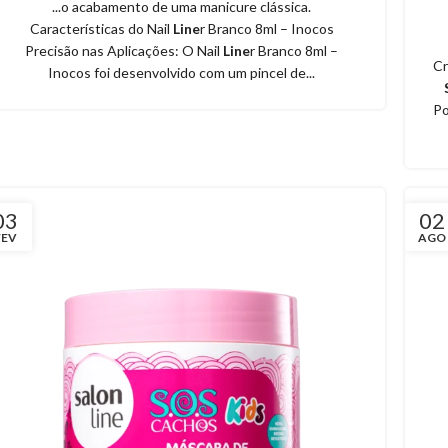
...o acabamento de uma manicure clássica.
Características do Nail
Line
r Branco 8ml – Inocos
Precisão nas Aplicações: O Nail
Line
r Branco 8ml –
Cr
Inocos foi desenvolvido com um pincel de...
Po
03
02
FEV
AGO