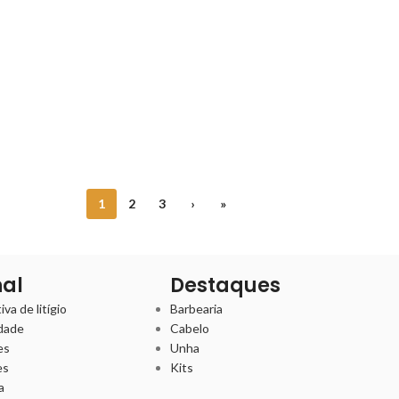
1
2
3
›
»
nal
Destaques
va de litígio
Barbearia
idade
Cabelo
es
Unha
es
Kits
a