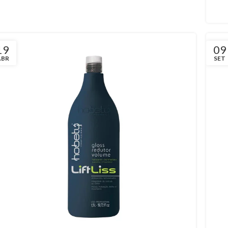
19
09
ABR
SET