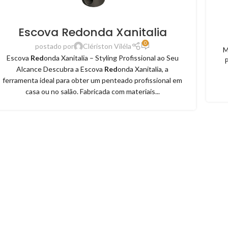
Escova Redonda Xanitalia
0
postado por
Clériston Viléla
M
Escova
Red
onda Xanitalia – Styling Profissional ao Seu
P
Alcance Descubra a Escova
Red
onda Xanitalia, a
ferramenta ideal para obter um penteado profissional em
casa ou no salão. Fabricada com materiais...