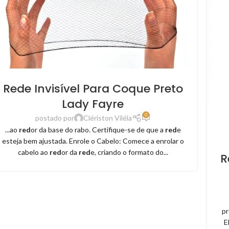
Rede Invisível Para Coque Preto
Lady Fayre
0
postado por
Clériston Viléla
...ao
red
or da base do rabo. Certifique-se de que a
red
e
esteja bem ajustada. Enrole o Cabelo: Comece a enrolar o
cabelo ao
red
or da
red
e, criando o formato do...
R
pr
E