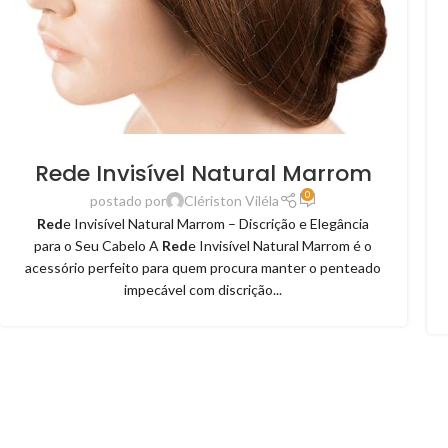
Rede Invisível Natural Marrom
0
postado por
Clériston Viléla
Red
e Invisível Natural Marrom – Discrição e Elegância
para o Seu Cabelo A
Red
e Invisível Natural Marrom é o
acessório perfeito para quem procura manter o penteado
impecável com discrição...