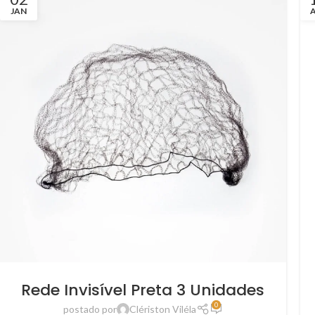
JAN
Rede Invisível Preta 3 Unidades
0
postado por
Clériston Viléla