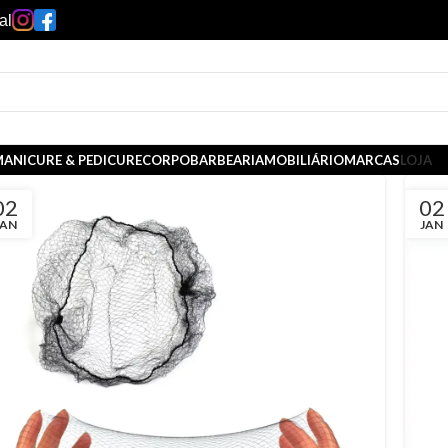
al
ANICURE & PEDICURE
CORPO
BARBEARIA
MOBILIÁRIO
MARCAS
LOJA
02
02
JAN
JAN