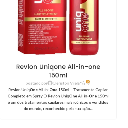
Revlon Uniqone All-in-one
150ml
0
postado por
Clériston Viléla
Revlon Uniq
One
All-in
-One
150ml – Tratamento Capilar
Completo em Spray O Revlon Uniq
One
All-in
-One
150ml
é um dos tratamentos capilares mais icónicos e vendidos
do mundo, reconhecido pela sua ação...