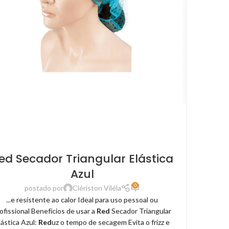
ed Secador Triangular Elástica
Azul
0
postado por
Clériston Viléla
...e resistente ao calor Ideal para uso pessoal ou
ofissional Benefícios de usar a
Red
Secador Triangular
lástica Azul:
Red
uz o tempo de secagem Evita o frizz e