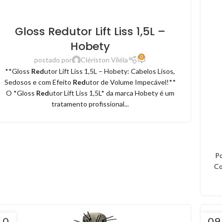
Gloss Redutor Lift Liss 1,5L –
Hobety
0
postado por
Clériston Viléla
**Gloss
Red
utor Lift Liss 1,5L – Hobety: Cabelos Lisos,
Sedosos e com Efeito
Red
utor de Volume Impecável!**
O *Gloss
Red
utor Lift Liss 1,5L* da marca Hobety é um
tratamento profissional...
Po
Co
10
09