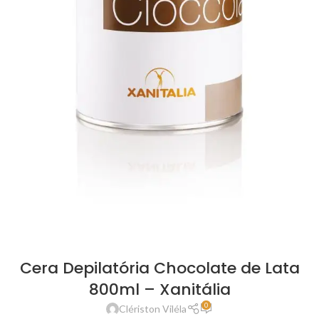
Cera Depilatória Chocolate de Lata
800ml – Xanitália
0
Clériston Viléla