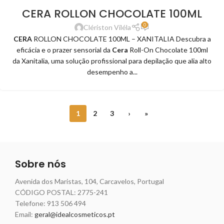
CERA ROLLON CHOCOLATE 100ML
0
Clériston Viléla
CERA
ROLLON CHOCOLATE 100ML – XANITALIA Descubra a
eficácia e o prazer sensorial da
Cera
Roll-On Chocolate 100ml
da Xanitalia, uma solução profissional para depilação que alia alto
desempenho a...
1
2
3
›
»
Sobre nós
Avenida dos Maristas, 104, Carcavelos, Portugal
CÓDIGO POSTAL: 2775-241
Telefone:
913 506 494
Email:
geral@idealcosmeticos.pt