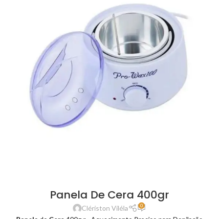
Panela De Cera 400gr
0
Clériston Viléla