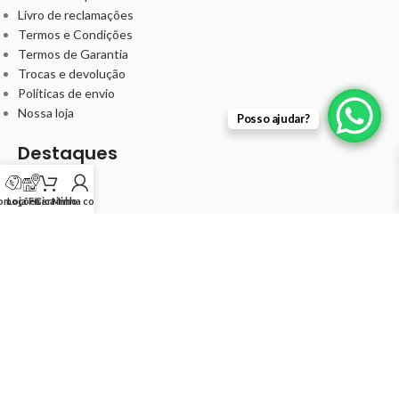
Livro de reclamações
Termos e Condições
Termos de Garantia
Trocas e devolução
Políticas de envio
Nossa loja
Posso ajudar?
Destaques
Barbearia
Cabelo
omoções
Loja Física
Carrinho
Minha conta
Unha
Kits
Minha Conta
Meus pedidos
Minha conta
Ideal Cosméticos -
©
2024 IDEALBEAUTY COSMÉTICOS
UNIPESSOAL LDA 514239085
.