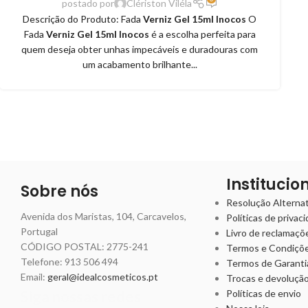
postado por
Clériston Viléla
Descrição do Produto: Fada
Verniz Gel 15ml Inocos
O
Fada
Verniz Gel 15ml Inocos
é a escolha perfeita para
quem deseja obter unhas impecáveis e duradouras com
um acabamento brilhante...
Institucio
Sobre nós
Resolução Alternati
Avenida dos Maristas, 104, Carcavelos,
Políticas de privac
Portugal
Livro de reclamaçõ
CÓDIGO POSTAL: 2775-241
Termos e Condiçõ
Telefone:
913 506 494
Termos de Garanti
Email:
geral@idealcosmeticos.pt
Trocas e devoluçã
Siga nossas redes
Políticas de envio