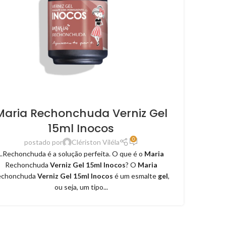
Maria Rechonchuda Verniz Gel
15ml Inocos
0
postado por
Clériston Viléla
...Rechonchuda é a solução perfeita. O que é o
Maria
Rechonchuda
Verniz Gel 15ml Inocos
? O
Maria
echonchuda
Verniz Gel 15ml Inocos
é um esmalte
gel
,
ou seja, um tipo...