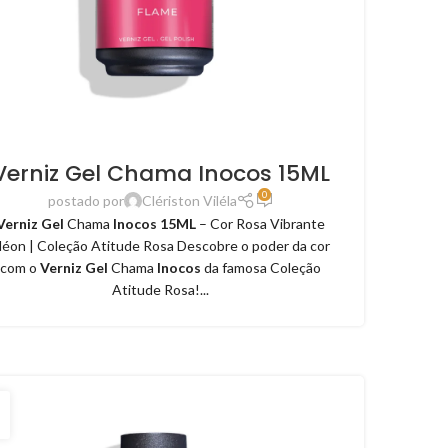
Verniz Gel Chama Inocos 15ML
0
postado por
Clériston Viléla
Verniz Gel
Chama
Inocos 15ML
– Cor Rosa Vibrante
éon | Coleção Atitude Rosa Descobre o poder da cor
com o
Verniz Gel
Chama
Inocos
da famosa Coleção
Atitude Rosa!...