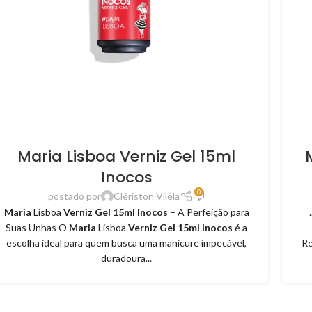
Maria Lisboa Verniz Gel 15ml
Inocos
0
postado por
Clériston Viléla
Maria
Lisboa
Verniz Gel 15ml Inocos
– A Perfeição para
Suas Unhas O
Maria
Lisboa
Verniz Gel 15ml Inocos
é a
escolha ideal para quem busca uma manicure impecável,
R
duradoura...