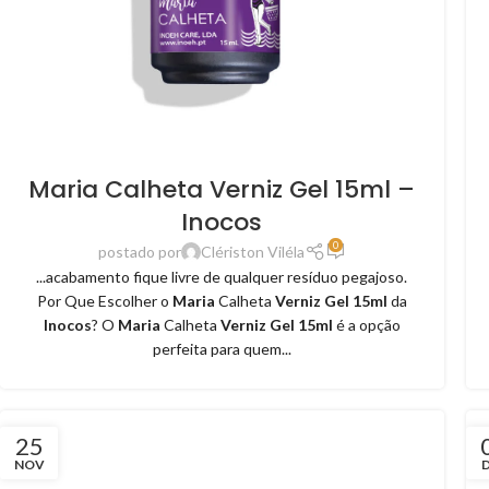
Maria Calheta Verniz Gel 15ml –
Inocos
0
postado por
Clériston Viléla
...acabamento fique livre de qualquer resíduo pegajoso.
Por Que Escolher o
Maria
Calheta
Verniz Gel 15ml
da
Inocos
? O
Maria
Calheta
Verniz Gel 15ml
é a opção
perfeita para quem...
25
NOV