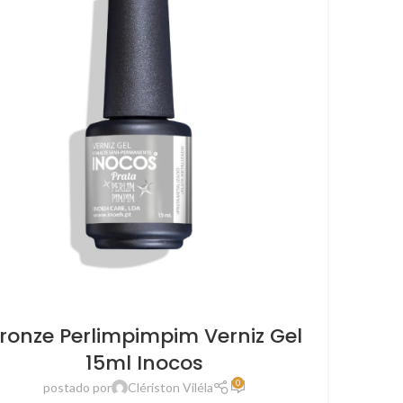
ronze Perlimpimpim Verniz Gel
15ml Inocos
0
postado por
Clériston Viléla