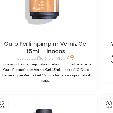
Ouro Perlimpimpim Verniz Gel
15ml – Inocos
0
postado por
Clériston Viléla
N
...que as unhas não sejam danificadas. Por Que Escolher o
Ouro Perlimpimpim
Verniz Gel 15ml
–
Inocos
? O Ouro
Perlimpimpim
Verniz Gel 15ml
da
Inocos
é a opção ideal
para...
02
03
DEZ
JAN