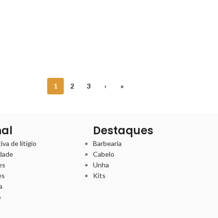
1
2
3
›
»
nal
Destaques
va de litígio
Barbearia
idade
Cabelo
es
Unha
es
Kits
a
o