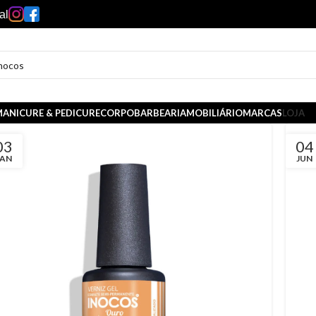
al
ANICURE & PEDICURE
CORPO
BARBEARIA
MOBILIÁRIO
MARCAS
LOJA
03
04
JAN
JUN