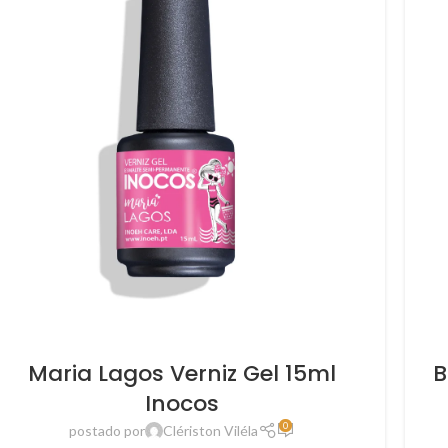
Maria Lagos Verniz Gel 15ml
B
Inocos
0
postado por
Clériston Viléla