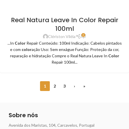
Real Natura Leave In Color Repair
100ml
0
Clériston Viléla
...In
Color
Repair Conteúdo: 100ml Indicação: Cabelos pintados
e com
color
ação Uso: Sem enxágue Função: Proteção da cor,
reparação e hidratação Compre o Real Natura Leave In
Color
Repair 100ml...
1
2
3
›
»
Sobre nós
Avenida dos Maristas, 104, Carcavelos, Portugal