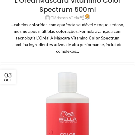
L’Oréal Máscara Vitamino Color
Spectrum 500ml
0
Clériston Viléla
...cabelos
color
idos com aparência saudável e toque sedoso,
mesmo após múltiplas
color
ações. Fórmula avançada com
tecnologia L’Oréal A Máscara Vitamino
Color
Spectrum
combina ingredientes ativos de alta performance, incluindo
complexos...
03
OUT