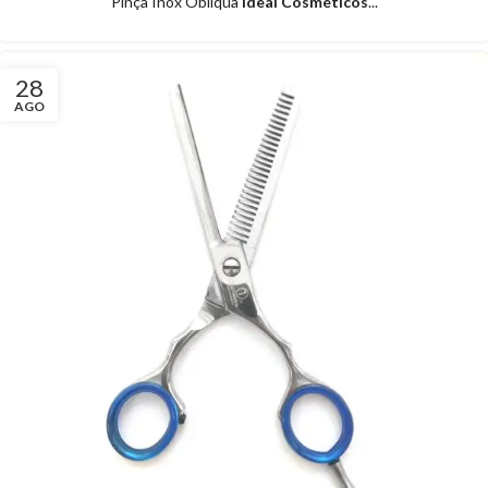
Pinça Inox Oblíqua
Ideal Cosméticos
...
28
AGO