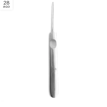
28
AGO