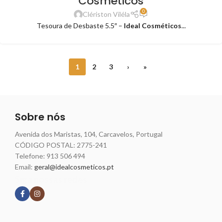
Cosmeticos
0
Clériston Viléla
Tesoura de Desbaste 5.5″ –
Ideal Cosméticos
...
1
2
3
›
»
Sobre nós
Avenida dos Maristas, 104, Carcavelos, Portugal
CÓDIGO POSTAL: 2775-241
Telefone:
913 506 494
Email:
geral@idealcosmeticos.pt
Siga nossas redes