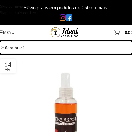
Skip to navigation
Envio grátis em pedidos de €50 ou mais!
Skip to main content
MENU
0,0
14
MAI