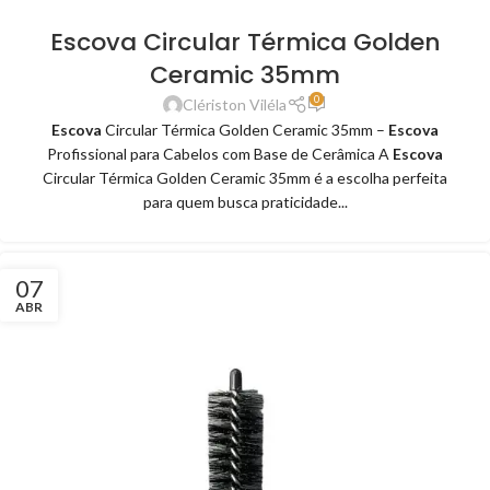
Escova Circular Térmica Golden
Ceramic 35mm
0
Clériston Viléla
Escova
Circular Térmica Golden Ceramic 35mm –
Escova
Profissional para Cabelos com Base de Cerâmica A
Escova
Circular Térmica Golden Ceramic 35mm é a escolha perfeita
para quem busca praticidade...
07
ABR