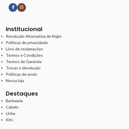
Institucional
Resolução Alternativa de litígio
Políticas de privacidade
Livro de reclamações
Termos e Condições
Termos de Garantia
Trocas e devolução
Políticas de envio
Nossa loja
Destaques
Barbearia
Cabelo
Unha
Kits