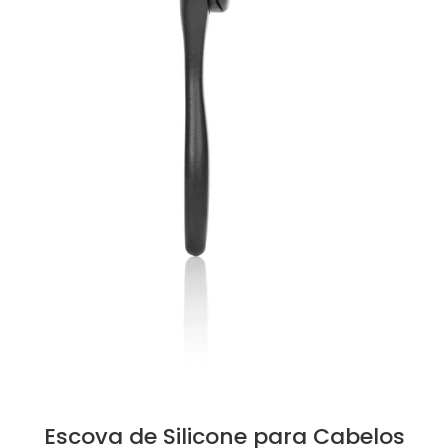
Escova de Silicone para Cabelos