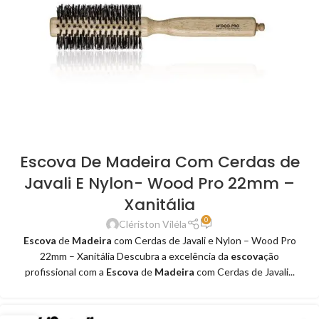
Escova De Madeira Com Cerdas de
Javali E Nylon- Wood Pro 22mm –
Xanitália
0
Clériston Viléla
Escova
de
Madeira
com Cerdas de Javali e Nylon – Wood Pro
22mm – Xanitália Descubra a excelência da
escova
ção
profissional com a
Escova
de
Madeira
com Cerdas de Javali...