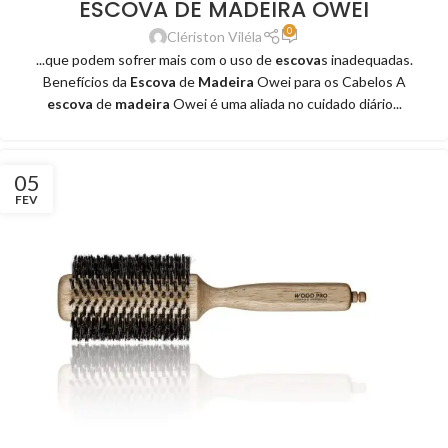
ESCOVA DE MADEIRA OWEI
0
Clériston Viléla
...que podem sofrer mais com o uso de
escova
s inadequadas.
Benefícios da
Escova
de
Madeira
Owei para os Cabelos A
escova
de
madeira
Owei é uma aliada no cuidado diário...
05
FEV