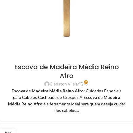
Escova de Madeira Média Reino
Afro
2
Clériston Viléla
Escova
de
Madeira Média Reino Afro
: Cuidados Especiais
para Cabelos Cacheados e Crespos A
Escova
de
Madeira
Média Reino Afro
é a ferramenta ideal para quem deseja cuidar
dos cabelos...