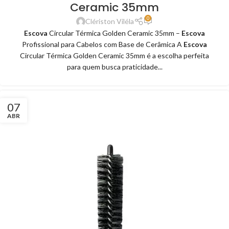
Ceramic 35mm
0
Clériston Viléla
Escova
Circular Térmica Golden Ceramic 35mm –
Escova
Profissional para Cabelos com Base de Cerâmica A
Escova
Circular Térmica Golden Ceramic 35mm é a escolha perfeita
para quem busca praticidade...
07
ABR