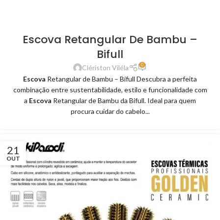
Escova Retangular De Bambu –
Bifull
0
Clériston Viléla
Escova
Retangular de Bambu – Bifull Descubra a perfeita
combinação entre sustentabilidade, estilo e funcionalidade com
a
Escova
Retangular de Bambu da Bifull. Ideal para quem
procura cuidar do cabelo...
21
OUT