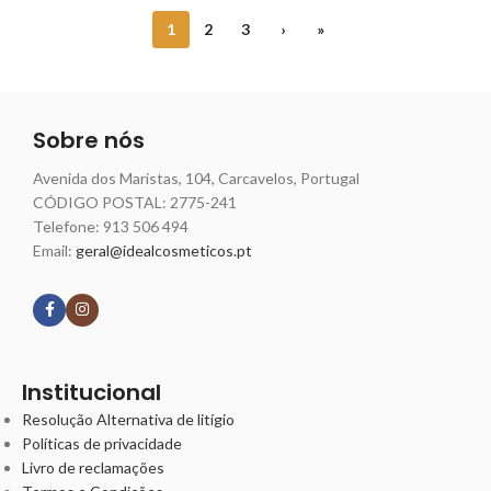
1
2
3
›
»
Sobre nós
Avenida dos Maristas, 104, Carcavelos, Portugal
CÓDIGO POSTAL: 2775-241
Telefone:
913 506 494
Email:
geral@idealcosmeticos.pt
Siga nossas redes
Institucional
Resolução Alternativa de litígio
Políticas de privacidade
Livro de reclamações