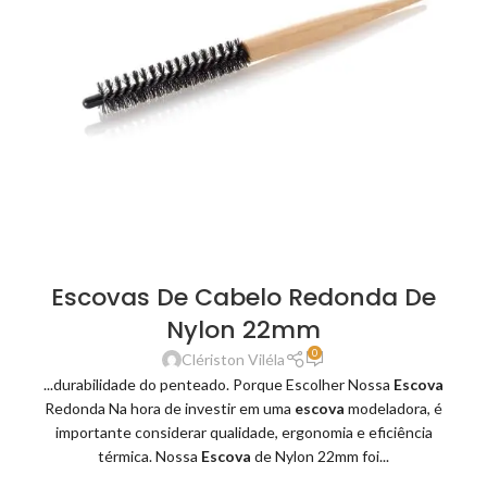
Escovas De Cabelo Redonda De
Nylon 22mm
0
Clériston Viléla
...durabilidade do penteado. Porque Escolher Nossa
Escova
Redonda Na hora de investir em uma
escova
modeladora, é
importante considerar qualidade, ergonomia e eficiência
térmica. Nossa
Escova
de Nylon 22mm foi...