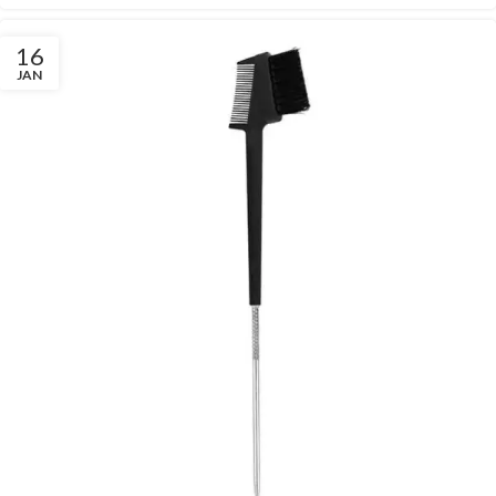
16
JAN