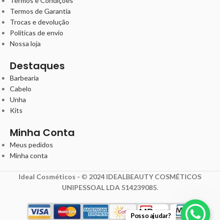
Termos e Condições
Termos de Garantia
Trocas e devolução
Políticas de envio
Nossa loja
Destaques
Barbearia
Cabelo
Unha
Kits
Minha Conta
Meus pedidos
Minha conta
Ideal Cosméticos -
©
2024 IDEALBEAUTY COSMÉTICOS
UNIPESSOAL LDA 514239085
.
Posso ajudar?