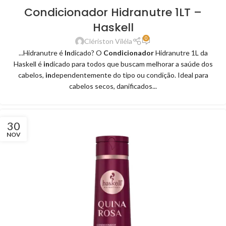
Condicionador Hidranutre 1LT –
Haskell
0
Clériston Viléla
...Hidranutre é
In
dicado? O
Condicionador
Hidranutre 1L da
Haskell é
in
dicado para todos que buscam melhorar a saúde dos
cabelos,
in
dependentemente do tipo ou condição. Ideal para
cabelos secos, danificados...
30
NOV