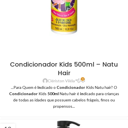
Condicionador Kids 500ml – Natu
Hair
1
Clériston Viléla
...Para Quem é
In
dicado o
Condicionador
Kids Natu hair? O
Condicionador
Kids
500ml
Natu hair é
in
dicado para crianças
de todas as idades que possuem cabelos frágeis, finos ou
propensos...