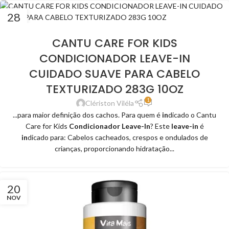
28
NOV
CANTU CARE FOR KIDS
CONDICIONADOR LEAVE-IN
CUIDADO SUAVE PARA CABELO
TEXTURIZADO 283G 10OZ
1
Clériston Viléla
...para maior definição dos cachos. Para quem é
in
dicado o Cantu
Care for Kids
Condicionador Leave-In
? Este
leave-in
é
in
dicado para: Cabelos cacheados, crespos e ondulados de
crianças, proporcionando hidratação...
20
NOV