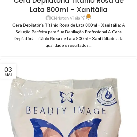
Cera Depilatória Titânio Rosa de
Lata 800ml – Xanitália
0
Clériston Viléla
Cera
Depilatória Titânio
Rosa
de Lata 800ml –
Xanitália
: A
Solução Perfeita para Sua Depilação Profissional A
Cera
Depilatória Titânio
Rosa
de Lata 800ml –
Xanitália
de alta
qualidade e resultados...
03
MAI