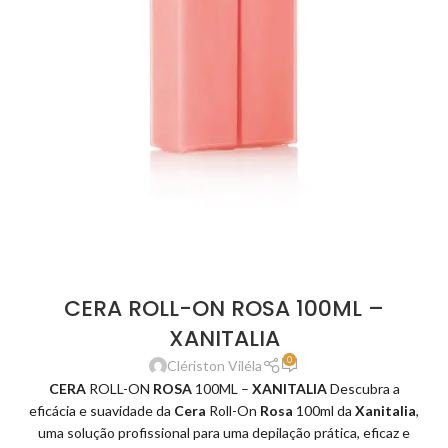
CERA ROLL-ON ROSA 100ML –
XANITALIA
0
Clériston Viléla
CERA
ROLL-ON
ROSA
100ML –
XANITALIA
Descubra a
eficácia e suavidade da
Cera
Roll-On
Rosa
100ml da
Xanitalia
,
uma solução profissional para uma depilação prática, eficaz e