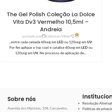
The Gel Polish Coleção La Dolce
Vita Dv3 Vermelho 10,5ml –
Andreia
0
postado por
Clériston Viléla
...entre cada camada 60seg em
LED
ou 120seg em
UV
.
Por fim aplique o top coat e catalise 60seg em
LED
ou
120seg em
UV
. No processo de aplicação de...
Institucio
Sobre nós
Resolução Alternati
Avenida dos Maristas, 104, Carcavelos,
Políticas de privac