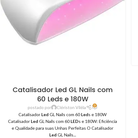
Catalisador Led GL Nails com
60 Leds e 180W
0
postado por
Clériston Viléla
Catalisador
Led
GL Nails com 60
Led
s e 180W
Catalisador
Led
GL Nails com 60
LED
s e 180W: Eficiência
e Qualidade para suas Unhas Perfeitas O Catalisador
Led
GL Nails...