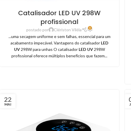
Catalisador LED UV 298W
profissional
0
postado por
Clériston Viléla
...uma secagem uniforme e sem falhas, essencial para um
acabamento impecável. Vantagens do catalisador
LED
UV
298W para unhas O catalisador
LED UV
298W
profissional oferece múltiplos benefícios que fazem...
22
MAI