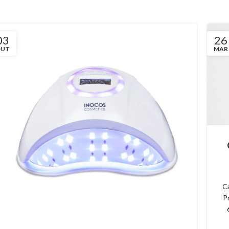
03
26
OUT
MAR
C
P