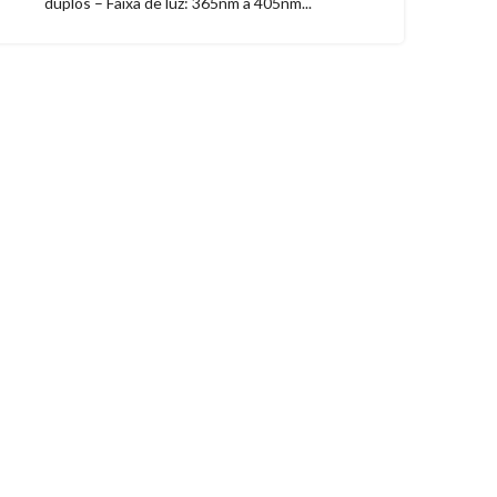
duplos – Faixa de luz: 365nm a 405nm...