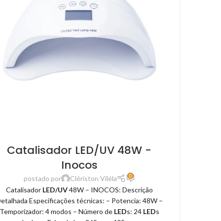
Catalisador LED/UV 48W -
Inocos
0
postado por
Clériston Viléla
Catalisador
LED/UV
48W – INOCOS: Descrição
etalhada Especificações técnicas: – Potencia: 48W –
Temporizador: 4 modos – Número de
LED
s: 24
LED
s