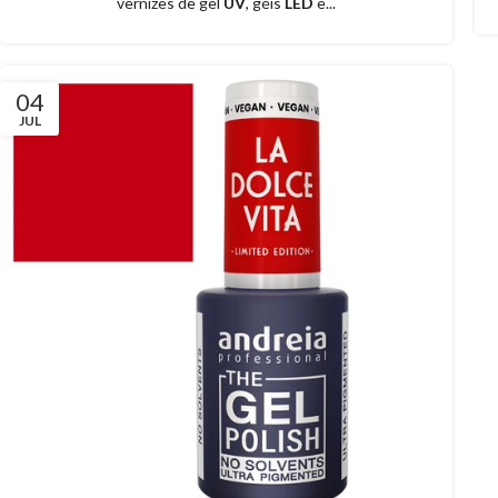
vernizes de gel
UV
, géis
LED
e...
04
JUL