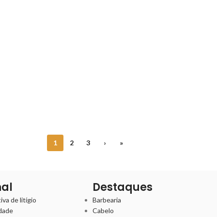
1
2
3
›
»
nal
Destaques
va de litígio
Barbearia
idade
Cabelo