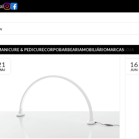
al
ANICURE & PEDICURE
CORPO
BARBEARIA
MOBILIÁRIO
MARCAS
LOJA
21
16
MAI
JUN