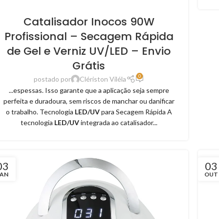
Catalisador Inocos 90W
Profissional – Secagem Rápida
de Gel e Verniz UV/LED – Envio
Grátis
0
postado por
Clériston Viléla
...espessas. Isso garante que a aplicação seja sempre
perfeita e duradoura, sem riscos de manchar ou danificar
o trabalho. Tecnologia
LED/UV
para Secagem Rápida A
tecnologia
LED/UV
integrada ao catalisador...
03
03
JAN
OUT