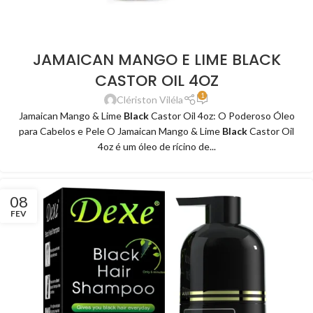
JAMAICAN MANGO E LIME BLACK
CASTOR OIL 4OZ
1
Clériston Viléla
Jamaican Mango & Lime
Black
Castor Oil 4oz: O Poderoso Óleo
para Cabelos e Pele O Jamaican Mango & Lime
Black
Castor Oil
4oz é um óleo de rícino de...
08
FEV