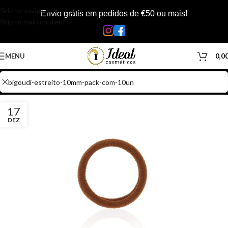
Skip to navigation
Envio grátis em pedidos de €50 ou mais!
Skip to main content
MENU
0,0
17
DEZ