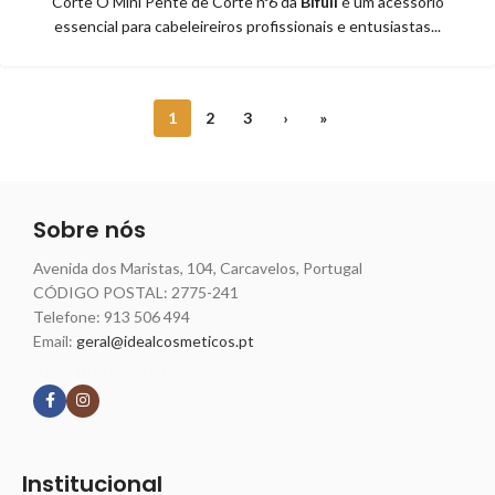
Corte O Mini Pente de Corte nº6 da
Bifull
é um acessório
essencial para cabeleireiros profissionais e entusiastas...
1
2
3
›
»
Sobre nós
Avenida dos Maristas, 104, Carcavelos, Portugal
CÓDIGO POSTAL: 2775-241
Telefone:
913 506 494
Email:
geral@idealcosmeticos.pt
Siga nossas redes
Institucional