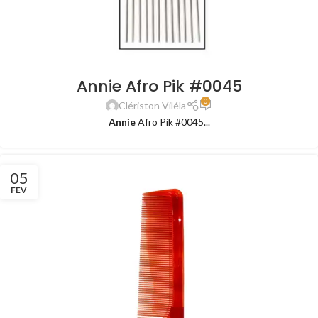
Annie Afro Pik #0045
0
Clériston Viléla
Annie
Afro Pik #0045...
05
FEV