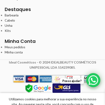
Destaques
Barbearia
Cabelo
Unha
Kits
Minha Conta
Meus pedidos
Minha conta
Ideal Cosméticos -
©
2024 IDEALBEAUTY COSMÉTICOS
UNIPESSOAL LDA 514239085
.
Posso ajudar?
Utilizamos cookies para melhorar a sua experiência no nosso
omoções
Loja Física
Carrinho
Minha conta
site. Ao navegar neste site, você concorda com o uso de