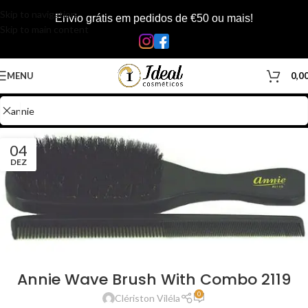
Skip to navigation
Envio grátis em pedidos de €50 ou mais!
Skip to main content
MENU
0,0
04
DEZ
Annie Wave Brush With Combo 2119
0
Clériston Viléla